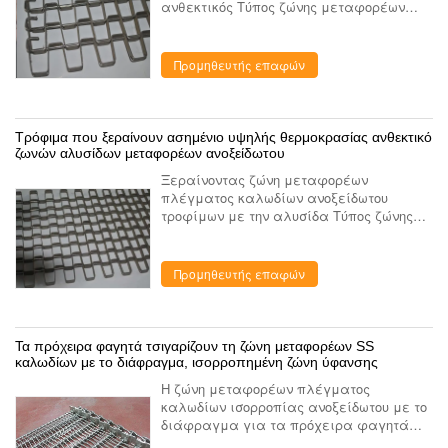
ανθεκτικός Τύπος ζώνης μεταφορέων
πλέγματος κυψελωτών καλωδίων Ζώνη
κυψελωτών μεταφορέων: Η επίπεδη ζώνη
μεταφορέων καλωδίων καλείται επίσης
Προμηθευτής επαφών
ζώνη ...
Τρόφιμα που ξεραίνουν ασημένιο υψηλής θερμοκρασίας ανθεκτικό
ζωνών αλυσίδων μεταφορέων ανοξείδωτου
Ξεραίνοντας ζώνη μεταφορέων
πλέγματος καλωδίων ανοξείδωτου
τροφίμων με την αλυσίδα Τύπος ζώνης
πλέγματος καλωδίων: 1. υλικό:
ανοξείδωτο 201/304/316/316L . διάμετρος
καλωδίων 2: 0.83.0mm . πλάτος
Προμηθευτής επαφών
πλέγματος 3: ...
Τα πρόχειρα φαγητά τσιγαρίζουν τη ζώνη μεταφορέων SS
καλωδίων με το διάφραγμα, ισορροπημένη ζώνη ύφανσης
Η ζώνη μεταφορέων πλέγματος
καλωδίων ισορροπίας ανοξείδωτου με το
διάφραγμα για τα πρόχειρα φαγητά
τσιγαρίζει Αυτό το είδος ζώνης