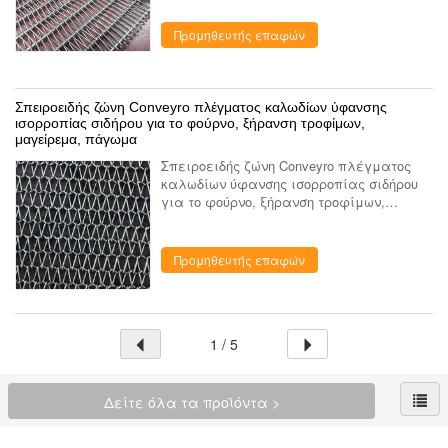
μεταφορέων πλέγματος καλωδίων
ανοξείδωτου καλείται επίσης Selvedge
Προμηθευτής επαφών
αλυσίδων κυλί...
Σπειροειδής ζώνη Conveyro πλέγματος καλωδίων ύφανσης
ισορροπίας σιδήρου για το φούρνο, ξήρανση τροφίμων,
μαγείρεμα, πάγωμα
Σπειροειδής ζώνη Conveyro πλέγματος
καλωδίων ύφανσης ισορροπίας σιδήρου
για το φούρνο, ξήρανση τροφίμων,
μαγείρεμα, πάγωμα Η ισορροπημένη
υφαμένη σπείρα ζώνη μεταφορέων
πλέγματος καλωδίων είναι η ευρύτατα
Προμηθευτής επαφών
χρησι...
1 / 5
Δείτε όλα τα προϊόντα >