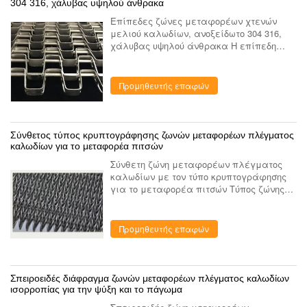
304 316, χάλυβας υψηλού άνθρακα
Επίπεδες ζώνες μεταφορέων χτενών
μελιού καλωδίων, ανοξείδωτο 304 316,
χάλυβας υψηλού άνθρακα Η επίπεδη
ζώνη μεταφορέων καλωδίων καλείται
επίσης ζώνες μεταφορέων χτενών
μελιού, η οποία γίνεται τις επίπεδες
Προμηθευτής επαφών
λουρί...
Σύνθετος τύπος κρυπτογράφησης ζωνών μεταφορέων πλέγματος
καλωδίων για το μεταφορέα πιτσών
Σύνθετη ζώνη μεταφορέων πλέγματος
καλωδίων με τον τύπο κρυπτογράφησης
για το μεταφορέα πιτσών Τύπος ζώνης
πλέγματος καλωδίων: Ισορροπημένη η
ένωση ζώνη ύφανσης καλείται επίσης
ζώνη ψαροκόκκαλων. Είναι μια παρα...
Προμηθευτής επαφών
Σπειροειδές διάφραγμα ζωνών μεταφορέων πλέγματος καλωδίων
ισορροπίας για την ψύξη και το πάγωμα