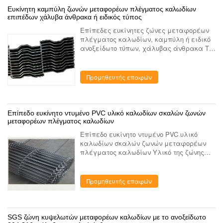
Ευκίνητη καμπύλη ζωνών μεταφορέων πλέγματος καλωδίων
επιπέδων χάλυβα άνθρακα ή ειδικός τύπος
Επίπεδες ευκίνητες ζώνες μεταφορέων
πλέγματος καλωδίων, καμπύλη ή ειδικό
ανοξείδωτο τύπων, χάλυβας άνθρακα Τα
χαρακτηριστικά γνωρίσματα του
επιπέδου λυγίζουν τη ζώνη πλέγματος
καλωδίων: η μεγάλη ανοιχτή περιοχή ...
Προμηθευτής επαφών
Επίπεδο ευκίνητο ντυμένο PVC υλικό καλωδίων σκαλών ζωνών
μεταφορέων πλέγματος καλωδίων
Επίπεδο ευκίνητο ντυμένο PVC υλικό
καλωδίων σκαλών ζωνών μεταφορέων
πλέγματος καλωδίων Υλικό της ζώνης
πλέγματος καλωδίων: το ανοξείδωτο 304
316 316L 430 310, χάλυβας άνθρακα ο
χάλυβας και ούτω καθεξής. Περιγρ...
Προμηθευτής επαφών
SGS ζώνη κυψελωτών μεταφορέων καλωδίων με το ανοξείδωτο