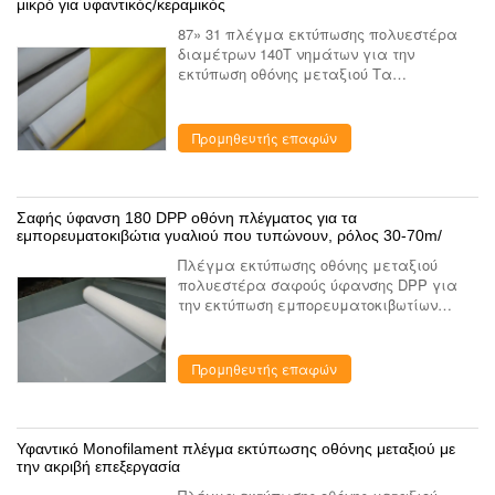
μικρό για υφαντικός/κεραμικός
87» 31 πλέγμα εκτύπωσης πολυεστέρα
διαμέτρων 140T νημάτων για την
εκτύπωση οθόνης μεταξιού Τα
χαρακτηριστικά γνωρίσματα της
εκτύπωσης πολυεστέρα παγιδεύουν:
Κατώτατο όριο υψηλής έντασης και
Προμηθευτής επαφών
σπάζοντας σημείο υψη...
Σαφής ύφανση 180 DPP οθόνη πλέγματος για τα
εμπορευματοκιβώτια γυαλιού που τυπώνουν, ρόλος 30-70m/
Πλέγμα εκτύπωσης οθόνης μεταξιού
πολυεστέρα σαφούς ύφανσης DPP για
την εκτύπωση εμπορευματοκιβωτίων
γυαλιού 1.Feature πλεονέκτημα Και
εξυπηρετήσαμε επίσης τη σειρά
πλέγματος πολυεστέρα στις τσάντες, τον
Προμηθευτής επαφών
τέμνοντ...
Υφαντικό Monofilament πλέγμα εκτύπωσης οθόνης μεταξιού με
την ακριβή επεξεργασία