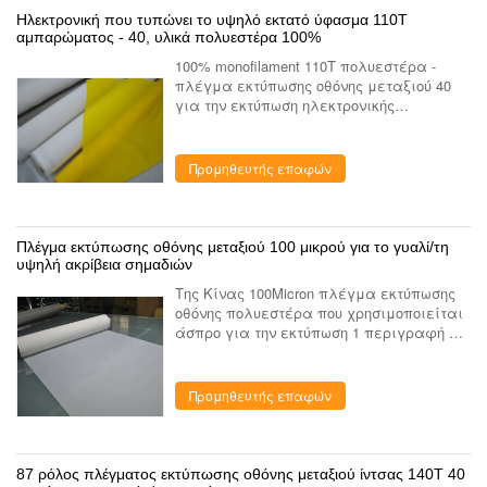
Ηλεκτρονική που τυπώνει το υψηλό εκτατό ύφασμα 110T
αμπαρώματος - 40, υλικά πολυεστέρα 100%
100% monofilament 110T πολυεστέρα -
πλέγμα εκτύπωσης οθόνης μεταξιού 40
για την εκτύπωση ηλεκτρονικής
Εφαρμογή του πλέγματος εκτύπωσης
οθόνης μεταξιού Το πλέγμα εκτύπωσης
οθόνης μεταξιού χρησιμοποιείται maily
Προμηθευτής επαφών
γ...
Πλέγμα εκτύπωσης οθόνης μεταξιού 100 μικρού για το γυαλί/τη
υψηλή ακρίβεια σημαδιών
Της Κίνας 100Micron πλέγμα εκτύπωσης
οθόνης πολυεστέρα που χρησιμοποιείται
άσπρο για την εκτύπωση 1 περιγραφή Το
δίκτυο εκτύπωσης πολυεστέρα που
χρησιμοποιεί το μεγάλης ακρίβειας
υψηλής ποιότητας monofilament ...
Προμηθευτής επαφών
87 ρόλος πλέγματος εκτύπωσης οθόνης μεταξιού ίντσας 140T 40