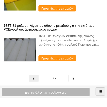
το μεγάλης ακρίβειας υψηλής ποιότητας
monofilament δίκτυο πολυεστέρα...
Προμηθευτής επαφών
165T-31 ρόλος πλέγματος οθόνης μεταξιού για την εκτύπωση
PCB/γυαλιού, άσπρο/κίτρινο χρώμα
165T - 31 πλέγμα εκτύπωσης οθόνης
μεταξιού για monofilament πολυεστέρα
εκτύπωσης 100% γυαλιού Περιγραφή
όνομα 165T - 31 πλέγμα εκτύπωσης
οθόνης μεταξιού για monofilament
πολυεστέρα εκτύπωσης 100% γυαλιού
Προμηθευτής επαφών
αρίθμη...
1 / 4
Δείτε όλα τα προϊόντα >