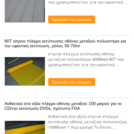
που χρησιμοποιείται για την υφαντική
εκτύπωση 1. Πλεονέκτημα
χαρακτηριστικών γνωρισμάτων 1.
Γρηγορότερος χρόνος ανακύκλωσης από
Προμηθευτής επαφών
το δωμάτιο οθό...
80T κίτρινο πλέγμα εκτύπωσης οθόνης μεταξιού πολυεστέρα για
την υφαντική εκτύπωση, ρόλος 30-70m/
κίτρινο πλέγμα εκτύπωσης οθόνης
μεταξιού πολυεστέρα 200Mesh 80T που
χρησιμοποιείται για την υφαντική
εκτύπωση 1.Description Το πλέγμα
εκτύπωσης πολυεστέρα που χρησιμοποιεί
το μεγάλης ακρίβειας υψηλής ποιότητας
Προμηθευτής επαφών
...
Ανθεκτικό στα οξέα πλέγμα οθόνης μεταξιού 100 μικρού για τα
CD/την εκτύπωση DVDs, πρότυπα FDA
Ανθεκτικό στα οξέα κίτρινο πλέγμα
εκτύπωσης οθόνης μεταξιού πολυεστέρα
100Micron 1 περιγραφή Το δίκτυο
εκτύπωσης πολυεστέρα που χρησιμοποιεί