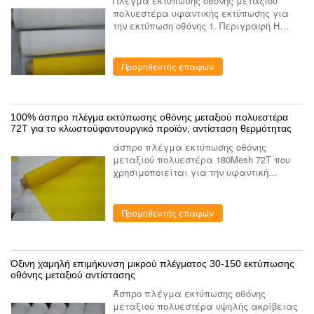
Πλέγμα εκτύπωσης οθόνης μεταξιού
πολυεστέρα υφαντικής εκτύπωσης για
την εκτύπωση οθόνης 1. Περιγραφή Η
αρίθμηση πλέγματος είναι ο αριθμός
νημάτων ανά ίντσα στην κατεύθυνση της
στρέβλωσης και της κρόκης του υφάσ...
Προμηθευτής επαφών
100% άσπρο πλέγμα εκτύπωσης οθόνης μεταξιού πολυεστέρα
72T για το κλωστοϋφαντουργικό προϊόν, αντίσταση θερμότητας
άσπρο πλέγμα εκτύπωσης οθόνης
μεταξιού πολυεστέρα 180Mesh 72T που
χρησιμοποιείται για την υφαντική
εκτύπωση 1. Περιγραφή Το πλέγμα
εκτύπωσης πολυεστέρα που χρησιμοποιεί
το μεγάλης ακρίβειας υψηλής ποιότητας
Προμηθευτής επαφών
...
Όξινη χαμηλή επιμήκυνση μικρού πλέγματος 30-150 εκτύπωσης
οθόνης μεταξιού αντίστασης
Άσπρο πλέγμα εκτύπωσης οθόνης
μεταξιού πολυεστέρα υψηλής ακρίβειας