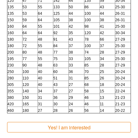
120
47
71
142
44
135
59
30-34
135
53
55
133
50
86
43
25-30
135
53
64
125
44
100
44
26-31
150
59
64
105
38
100
38
26-31
160
64
55
101
42
98
41
25-30
160
64
64
92
35
120
42
30-34
180
72
48
91
43
78
66
27-29
180
72
55
84
37
100
37
25-30
200
80
48
77
38
74
28
27-29
195
77
55
75
33
105
34
25-30
230
90
48
63
33
85
28
27-29
250
100
40
60
36
70
25
20-24
280
110
40
51
31
85
26
20-24
305
120
40
43
27
68
18
20-24
355
140
34
37
27
58
15
22-24
380
150
31
36
29
46
13
21-23
420
165
31
30
24
46
11
21-23
460
180
27
28
26
56
14
20-22
Yes! I am interested