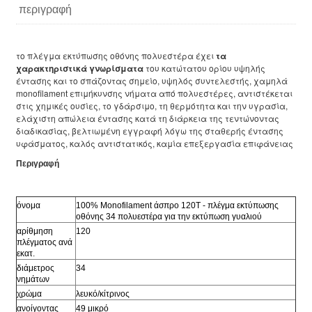
περιγραφή
το πλέγμα εκτύπωσης οθόνης πολυεστέρα έχει
τα
χαρακτηριστικά γνωρίσματα
του κατώτατου ορίου υψηλής
έντασης και το σπάζοντας σημείο, υψηλός συντελεστής, χαμηλά
monofilament επιμήκυνσης νήματα από πολυεστέρες, αντιστέκεται
στις χημικές ουσίες, το γδάρσιμο, τη θερμότητα και την υγρασία,
ελάχιστη απώλεια έντασης κατά τη διάρκεια της τεντώνοντας
διαδικασίας, βελτιωμένη εγγραφή λόγω της σταθερής έντασης
υφάσματος, καλός αντιστατικός, καμία επεξεργασία επιφάνειας
Περιγραφή
όνομα
100% Monofilament άσπρο 120T - πλέγμα εκτύπωσης
οθόνης 34 πολυεστέρα για την εκτύπωση γυαλιού
αρίθμηση
120
πλέγματος ανά
εκατ.
διάμετρος
34
νημάτων
χρώμα
λευκό/κίτρινος
ανοίγοντας
49 μικρό