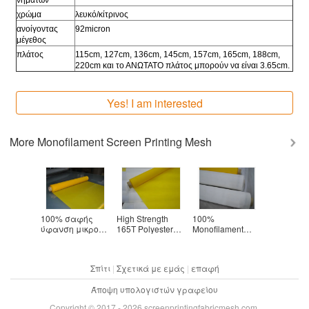
νημάτων
χρώμα
λευκό/κίτρινος
ανοίγοντας
92micron
μέγεθος
πλάτος
115cm, 127cm, 136cm, 145cm, 157cm, 165cm, 188cm,
220cm και το ΑΝΩΤΑΤΟ πλάτος μπορούν να είναι 3.65cm.
Yes! I am interested
More
Monofilament Screen Printing Mesh
100% σαφής
High Strength
100%
48T Polyes
ment
ύφανση μικρού
165T Polyester
Monofilament
Monofilam
een 65
ρόλων 30-250
screen Printing
Polyester Screen
Screen Me
reen
οθόνης
Mesh FDA
Fabric For T-Shirt /
Thread 23
Mesh Roll
πλέγματος
Certification
Textile / PCB
Fabric For
Σπίτι
|
Σχετικά με εμάς
|
επαφή
Micron
πολυεστέρα/Twill
Yellow Color
Printing
Printing
ύφανση
Άποψη υπολογιστών γραφείου
Copyright © 2017 - 2026 screenprintingfabricmesh.com.