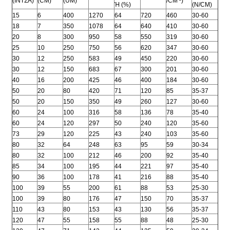
(ΙΝΤΣΑ)
(CM)
(UM)
/CM ²)
Ή (%)
(N/CM)
15
6
400
1270
64
720
460
30-60
18
7
350
1078
64
640
410
30-60
20
8
300
950
58
550
319
30-60
25
10
250
750
56
620
347
30-60
30
12
250
583
49
450
220
30-60
30
12
150
683
67
300
201
30-60
40
16
200
425
46
400
184
30-60
50
20
80
420
71
120
85
35-37
50
20
150
350
49
260
127
30-60
60
24
100
316
58
136
78
35-40
60
24
120
297
50
240
120
35-60
73
29
120
225
43
240
103
35-60
80
32
64
248
63
95
59
30-34
80
32
100
212
46
200
92
35-40
85
34
100
195
44
221
97
35-40
90
36
100
178
41
216
88
35-40
100
39
55
200
61
88
53
25-30
100
39
80
176
47
150
70
35-37
110
43
80
153
43
130
56
35-37
120
47
55
158
55
88
48
25-30