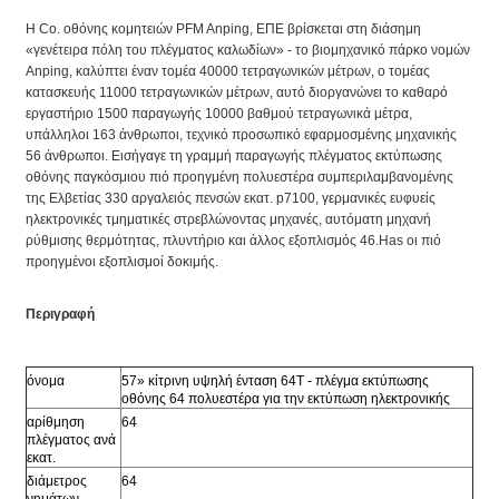
Η Co. οθόνης κομητειών PFM Anping, ΕΠΕ βρίσκεται στη διάσημη
«γενέτειρα πόλη του πλέγματος καλωδίων» - το βιομηχανικό πάρκο νομών
Anping, καλύπτει έναν τομέα 40000 τετραγωνικών μέτρων, ο τομέας
κατασκευής 11000 τετραγωνικών μέτρων, αυτό διοργανώνει το καθαρό
εργαστήριο 1500 παραγωγής 10000 βαθμού τετραγωνικά μέτρα,
υπάλληλοι 163 άνθρωποι, τεχνικό προσωπικό εφαρμοσμένης μηχανικής
56 άνθρωποι. Εισήγαγε τη γραμμή παραγωγής πλέγματος εκτύπωσης
οθόνης παγκόσμιου πιό προηγμένη πολυεστέρα συμπεριλαμβανομένης
της Ελβετίας 330 αργαλειός πενσών εκατ. p7100, γερμανικές ευφυείς
ηλεκτρονικές τμηματικές στρεβλώνοντας μηχανές, αυτόματη μηχανή
ρύθμισης θερμότητας, πλυντήριο και άλλος εξοπλισμός 46.Has οι πιό
προηγμένοι εξοπλισμοί δοκιμής.
Περιγραφή
όνομα
57» κίτρινη υψηλή ένταση 64T - πλέγμα εκτύπωσης
οθόνης 64 πολυεστέρα για την εκτύπωση ηλεκτρονικής
αρίθμηση
64
πλέγματος ανά
εκατ.
διάμετρος
64