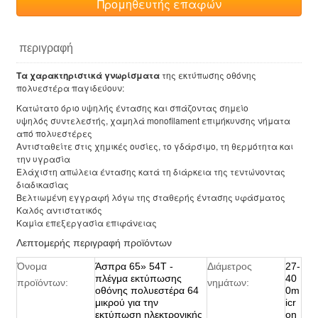
Προμηθευτής επαφών
περιγραφή
Τα χαρακτηριστικά γνωρίσματα
της εκτύπωσης οθόνης
πολυεστέρα παγιδεύουν:
Κατώτατο όριο υψηλής έντασης και σπάζοντας σημείο
υψηλός συντελεστής, χαμηλά monofilament επιμήκυνσης νήματα
από πολυεστέρες
Αντισταθείτε στις χημικές ουσίες, το γδάρσιμο, τη θερμότητα και
την υγρασία
Ελάχιστη απώλεια έντασης κατά τη διάρκεια της τεντώνοντας
διαδικασίας
Βελτιωμένη εγγραφή λόγω της σταθερής έντασης υφάσματος
Καλός αντιστατικός
Καμία επεξεργασία επιφάνειας
Λεπτομερής περιγραφή προϊόντων
Όνομα
Άσπρα 65» 54T -
Διάμετρος
27-
πλέγμα εκτύπωσης
40
προϊόντων:
νημάτων:
οθόνης πολυεστέρα 64
0m
μικρού για την
icr
εκτύπωση ηλεκτρονικής
on