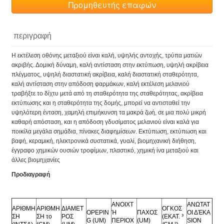
Προμηθευτής επαφών
περιγραφή
Η εκτέλεση οθόνης μεταξιού είναι καλή, υψηλής αντοχής, τρύπα ματιών
ακριβής. Δομική δύναμη, καλή αντίσταση στην εκτύπωση, υψηλή ακρίβεια
πλέγματος, υψηλή διαστατική ακρίβεια, καλή διαστατική σταθερότητα,
καλή αντίσταση στην απόδοση φαρμάκων, καλή εκτέλεση μελανιού
τραβήξτε το δίχτυ μετά από τη σταθερότητα της σταθερότητας, ακρίβεια
εκτύπωσης και η σταθερότητα της δομής, μπορεί να αντισταθεί την
υψηλότερη ένταση, χαμηλή επιμήκυνση τα μακρά ζωή, σε μια πολύ μικρή
καθαρή απόσταση, και η απόδοση γδυσίματος μελανιού είναι καλά για
ποικίλα μεγάλα σημάδια, πίνακες διαφημίσεων. Εκτύπωση, εκτύπωση και
βαφή, κεραμική, ηλεκτρονικά συστατικά, γυαλί, βιομηχανική διήθηση,
έγγραφο χημικών ουσιών τροφίμων, πλαστικό, χημική ίνα μεταξιού και
άλλες βιομηχανίες
Προδιαγραφή
ΑΝΟΙΧΤ
ΑΝΩΤΑΤ
ΑΡΙΘΜΗ
ΑΡΙΘΜΗ
ΔΙΑΜΕΤ
ΟΓΚΟΣ
OPEPIN
Ή
ΠΑΧΟΣ
ΟΙ ΔΈΚΑ
ΣΗ
ΣΗ το
ΡΟΣ
(ΕΚΑΤ. ³
G (UM)
ΠΕΡΙΟΧ
(UM)
SION