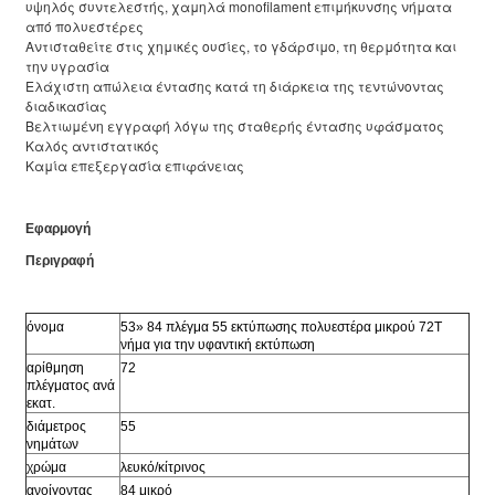
υψηλός συντελεστής, χαμηλά monofilament επιμήκυνσης νήματα
από πολυεστέρες
Αντισταθείτε στις χημικές ουσίες, το γδάρσιμο, τη θερμότητα και
την υγρασία
Ελάχιστη απώλεια έντασης κατά τη διάρκεια της τεντώνοντας
διαδικασίας
Βελτιωμένη εγγραφή λόγω της σταθερής έντασης υφάσματος
Καλός αντιστατικός
Καμία επεξεργασία επιφάνειας
Εφαρμογή
Περιγραφή
όνομα
53» 84 πλέγμα 55 εκτύπωσης πολυεστέρα μικρού 72T
νήμα για την υφαντική εκτύπωση
αρίθμηση
72
πλέγματος ανά
εκατ.
διάμετρος
55
νημάτων
χρώμα
λευκό/κίτρινος
ανοίγοντας
84 μικρό