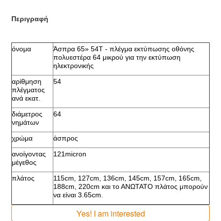
Περιγραφή
όνομα
Άσπρα 65» 54T - πλέγμα εκτύπωσης οθόνης
πολυεστέρα 64 μικρού για την εκτύπωση
ηλεκτρονικής
αρίθμηση
54
πλέγματος
ανά εκατ.
διάμετρος
64
νημάτων
χρώμα
άσπρος
ανοίγοντας
121micron
μέγεθος
πλάτος
115cm, 127cm, 136cm, 145cm, 157cm, 165cm,
188cm, 220cm και το ΑΝΩΤΑΤΟ πλάτος μπορούν
να είναι 3.65cm.
Yes! I am interested