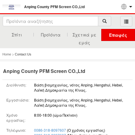
Anping County PFM Screen CO.,Ltd
Σπίτι
Προϊόντα
Σχετικά με
Επαφές
εμάς
>
Home
Contact Us
Anping County PFM Screen CO.,Ltd
Διεύθυνση:
Βάση βιομηχανίας, νότος Anping, Hengshui, Hebei,
Λαϊκή Δημοκρατία της Κίνας.
Εργοστάσιο:
Βάση βιομηχανίας, νότος Anping, Hengshui, Hebei,
Λαϊκή Δημοκρατία της Κίνας.
Χρόνο
8:00-18:00 (ώρα Πεκίνου)
εργασίας:
Τηλέφωνο:
0086-318-8097607
(Ο χρόνος εργασίας)